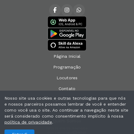
Página Inicial
Programação
Locutores
Contato
Nosso site usa cookies e outras tecnologias para que nós
Peça sua música
e nossos parceiros possamos lembrar de você e entender
como você usa o site. Ao continuar a navegação neste site
Chat
será considerado como consentimento implícito à nossa
Quem Somos
política de privacidade
.
Todos os direitos reservados.
Com a tecnologia