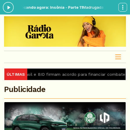
 06:00 -
Tocando agora: Insônia - Parte 11
Madrugada Garota das 04:
ina
ÚLTIMAS
Brasil e BID firmam acordo para financiar combate ao 
Publicidade