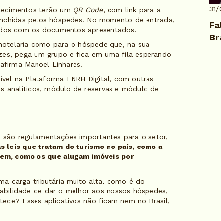
31/
elecimentos terão um
QR Code
, com link para a
enchidas pelos hóspedes. No momento de entrada,
Fa
dados com os documentos apresentados.
Br
 hotelaria como para o hóspede que, na sua
zes, pega um grupo e fica em uma fila esperando
 afirma Manoel Linhares.
nível na Plataforma FNRH Digital, com outras
os analíticos, módulo de reservas e módulo de
são regulamentações importantes para o setor,
s leis que tratam do turismo no país, como a
gem, como os que alugam imóveis por
a carga tributária muito alta, como é do
bilidade de dar o melhor aos nossos hóspedes,
tece? Esses aplicativos não ficam nem no Brasil,