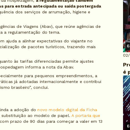
za da hospedagem,
a regulamentação também
das para entrada antecipada ou saída postergada
uência dos serviços de arrumação, higiene e
Agências de Viagens (Abav), que reúne agências de
iva a regulamentação do tema.
m ajuda a alinhar expectativas do viajante no
E
alização de pacotes turísticos, trazendo mais
02
quanto às tarifas diferenciadas permite ajustes
Pr
hospedagem informa a nota da Abav.
é 
specialmente para pequenos empreendimentos, a
ticas já adotadas internacionalmente e contribui
mo brasileiro”, conclui.
ainda a adoção do
novo modelo digital da Ficha
 substituição ao modelo de papel.
A portaria que
 com prazo de 90 dias para começar a valer em 13
E