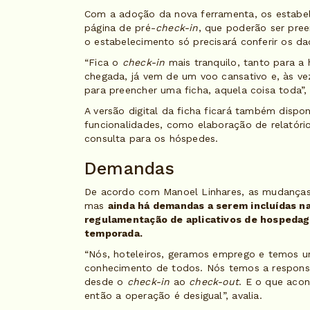
Com a adoção da nova ferramenta, os estab
página de pré-
check-in
, que poderão ser pre
o estabelecimento só precisará conferir os 
“Fica o
check-in
mais tranquilo, tanto para a
chegada, já vem de um voo cansativo e, às ve
para preencher uma ficha, aquela coisa toda”,
A versão digital da ficha ficará também dispo
funcionalidades, como elaboração de relatóri
consulta para os hóspedes.
Demandas
De acordo com Manoel Linhares, as mudanças 
mas
ainda há demandas a serem incluídas na
regulamentação de aplicativos de hospeda
temporada.
“Nós, hoteleiros, geramos emprego e temos um
conhecimento de todos. Nós temos a responsa
desde o
check-in
ao
check-out
. E o que acon
então a operação é desigual”, avalia.