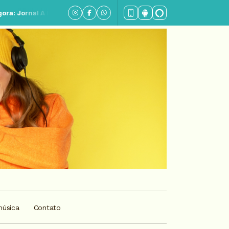
ia - Parte 1
música
Contato