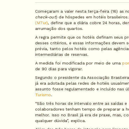
Começaram a valer nesta terça-feira (16) as n
check-out
) de hóspedes em hotéis brasileiro
(MTur)
, define que a diária cobre 24 horas, de
arrumação dos quartos.
A regra permite que os hotéis definam seus p
desses critérios, e essas informações devem 
prévia, tanto pelos hotéis como pelas agência
intermediárias de reservas.
A medida foi modificada por meio de uma
por
de 90 dias para vigorar.
Segundo o presidente da Associação Brasileira 
já era adotada pelas redes de hotéis usualme
assunto fosse regulamentado e incluído nas
Turismo
.
“São três horas de intervalo entre as saídas 
colaboradores tenham tempo de preparar a h
melhor. Isso no Brasil já era de praxe, mas, c
qualquer dúvida”, explica.