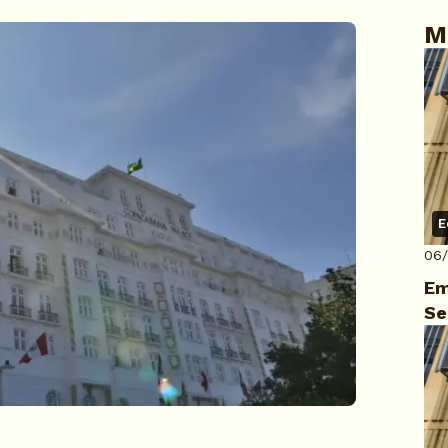
M
E
06
Em
Se