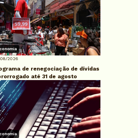
conomia
/08/2026
ograma de renegociação de dívidas
prorrogado até 31 de agosto
conomia