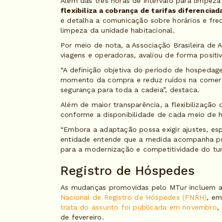
Além das três horas de intervalo para limpe
flexibiliza a cobrança de tarifas diferencia
e detalha a comunicação sobre horários e freq
limpeza da unidade habitacional.
Por meio de nota, a Associação Brasileira de 
viagens e operadoras, avaliou de forma posit
“A definição objetiva do período de hospedage
momento da compra e reduz ruídos na comerci
segurança para toda a cadeia”, destaca.
Além de maior transparência, a flexibilização 
conforme a disponibilidade de cada meio de 
“Embora a adaptação possa exigir ajustes, e
entidade entende que a medida acompanha prá
para a modernização e competitividade do turis
Registro de Hóspedes
As mudanças promovidas pelo MTur incluem 
Nacional de Registro de Hóspedes (FNRH)
, em
trata do assunto foi publicada em novembro
,
de fevereiro.