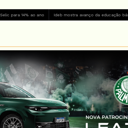
no
Ideb mostra avanço da educação básica no país
CBF 