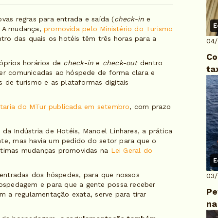
ovas regras para entrada e saída (
check-in
e
E
s. A mudança,
promovida pelo Ministério do Turismo
ntro das quais os hotéis têm três horas para a
04
Co
róprios horários de
check-in
e
check-out
dentro
ta
ser comunicadas ao hóspede de forma clara e
s de turismo e as plataformas digitais
taria do MTur publicada em setembro
, com prazo
da Indústria de Hotéis, Manoel Linhares, a prática
nte, mas havia um pedido do setor para que o
 últimas mudanças promovidas na
Lei Geral do
E
e entradas dos hóspedes, para que nossos
03
ospedagem e para que a gente possa receber
Pe
om a regulamentação exata, serve para tirar
na