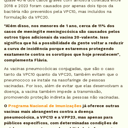
quase 40% dos casos graves com amostra coletada entre
2018 e 2023 foram causados por apenas dois tipos da
bactéria não prevenidos pela VPC10, mas incluídos na
formulação da VPC20.
"Além disso, nos menores de 1 ano, cerca de 11% dos
casos de meningite meningocócica são causados pelos
outros tipos adicionais da vacina 20-valente. Isso
significa que há a possibilidade da gente voltar a reduzir
a curva de incidência porque estaremos protegendo
exatamente contra os sorotipos que hoje prevalecem",
complementa Flávia.
As vacinas pneumocócicas conjugadas, que são o caso
tanto da VPC10 quanto da VPC20, também evitam que o
pneumococo se instale na nasofaringe de pessoas
vacinadas. Por isso, além de evitar que elas desenvolvam a
doença, a vacina também impede a transmissão,
promovendo proteção indireta às pessoas não vacinadas.
O
Programa Nacional de Imunizações
já oferece outras
vacinas mais abrangentes contra a doença
pneumocócica, a VPC13 e a VPP23, mas apenas para
públicos específicos, com determinadas condições de