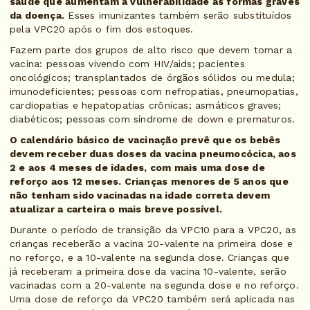
saúde que aumentam a vulnerabilidade às formas graves
da doença.
Esses imunizantes também serão substituídos
pela VPC20 após o fim dos estoques.
Fazem parte dos grupos de alto risco que devem tomar a
vacina: pessoas vivendo com HIV/aids; pacientes
oncológicos; transplantados de órgãos sólidos ou medula;
imunodeficientes; pessoas com nefropatias, pneumopatias,
cardiopatias e hepatopatias crônicas; asmáticos graves;
diabéticos; pessoas com síndrome de down e prematuros.
O calendário básico de vacinação prevê que os bebês
devem receber duas doses da vacina pneumocócica, aos
2 e aos 4 meses de idades, com mais uma dose de
reforço aos 12 meses. Crianças menores de 5 anos que
não tenham sido vacinadas na idade correta devem
atualizar a carteira o mais breve possível.
Durante o período de transição da VPC10 para a VPC20, as
crianças receberão a vacina 20-valente na primeira dose e
no reforço, e a 10-valente na segunda dose. Crianças que
já receberam a primeira dose da vacina 10-valente, serão
vacinadas com a 20-valente na segunda dose e no reforço.
Uma dose de reforço da VPC20 também será aplicada nas