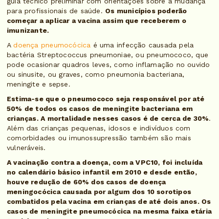
guia técnico preliminar com orientações sobre a mudança
para profissionais de saúde.
Os municípios poderão
começar a aplicar a vacina assim que receberem o
imunizante.
A
doença pneumocócica
é uma infecção causada pela
bactéria Streptococcus pneumoniae, ou pneumococo, que
pode ocasionar quadros leves, como inflamação no ouvido
ou sinusite, ou graves, como pneumonia bacteriana,
meningite e sepse.
Estima-se que o pneumococo seja responsável por até
50% de todos os casos de meningite bacteriana em
crianças. A mortalidade nesses casos é de cerca de 30%
.
Além das crianças pequenas, idosos e indivíduos com
comorbidades ou imunossupressão também são mais
vulneráveis.
A vacinação contra a doença, com a VPC10, foi incluída
no calendário básico infantil em 2010 e desde então,
houve redução de 60% dos casos de doença
meningocócica causada por algum dos 10 sorotipos
combatidos pela vacina em crianças de até dois anos. Os
casos de meningite pneumocócica na mesma faixa etária