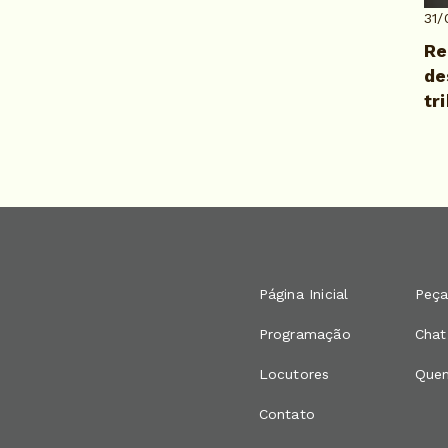
31/
Re
de
tr
Página Inicial
Peça
Programação
Chat
Locutores
Que
Contato