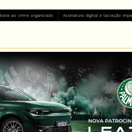
anizado
Assinatura digital e lacração impedem alteração em 