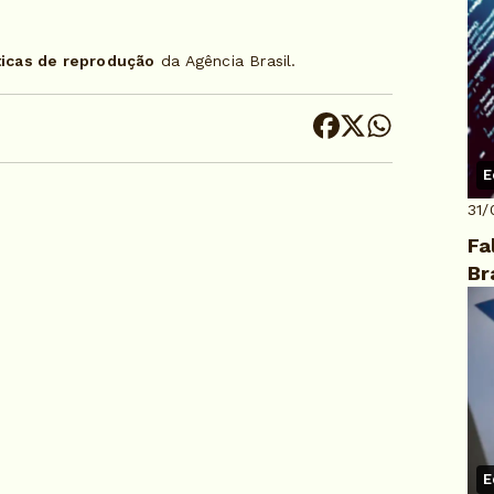
ticas de reprodução
da Agência Brasil.
E
31/
Fa
Br
E