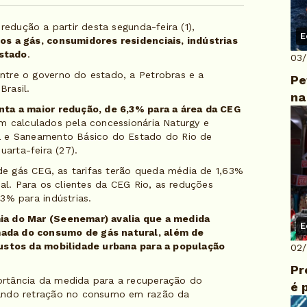
redução a partir desta segunda-feira (1),
E
os a gás, consumidores residenciais, indústrias
stado
.
03
ntre o governo do estado, a Petrobras e a
Pe
Brasil.
na
nta a maior redução, de 6,3% para a área da CEG
m calculados pela concessionária Naturgy e
a e Saneamento Básico do Estado do Rio de
uarta-feira (27).
 de gás CEG, as tarifas terão queda média de 1,63%
al. Para os clientes da CEG Rio, as reduções
3% para indústrias.
ia do Mar (Seenemar) avalia que a medida
E
ada do consumo de gás natural, além de
custos da mobilidade urbana para a população
02
Pr
rtância da medida para a recuperação do
é 
rando retração no consumo em razão da