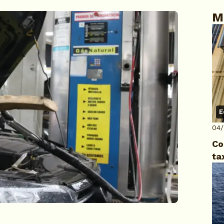
M
E
04
Co
ta