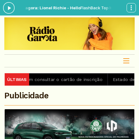
cando agora: Lionel Richie - Hello
FlashBack Top Hits das 02:30 às 05
podem consultar o cartão de inscrição
ÚLTIMAS
Estado de São Paul
Publicidade