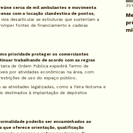
31/
r reúne cerca de mil ambulantes e movimenta
enas com a locação clandestina de pontos,
Me
visa desarticular as estruturas que sustentam a
pr
rromper fontes de financiamento e cadeias
mi
mo prioridade proteger os comerciantes
tinuar trabalhando de acordo com as regras
retaria de Ordem Pública expedirá Termo de
veis por atividades econômicas na área, com
restrições de uso do espaço público.
 as atividades legalizadas, como a Feira Noturna e
is destinados à implantação de depósitos
nformalidade poderão ser encaminhados ao
ra que oferece orientação, qualificação