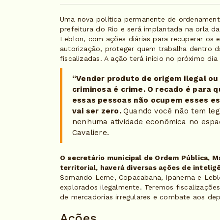
Uma nova política permanente de ordenamento 
prefeitura do Rio e será implantada na orla 
Leblon, com ações diárias para recuperar os 
autorização, proteger quem trabalha dentro d
fiscalizadas. A ação terá início no próximo dia 
“Vender produto de origem ilegal o
criminosa é crime. O recado é para qu
essas pessoas não ocupem esses esp
vai ser zero.
Quando você não tem leg
nenhuma atividade econômica no espaço
Cavaliere.
O secretário municipal de Ordem Pública, M
territorial, haverá diversas ações de inteligên
Somando Leme, Copacabana, Ipanema e Leblon
explorados ilegalmente. Teremos fiscalizaçõe
de mercadorias irregulares e combate aos depó
Ações