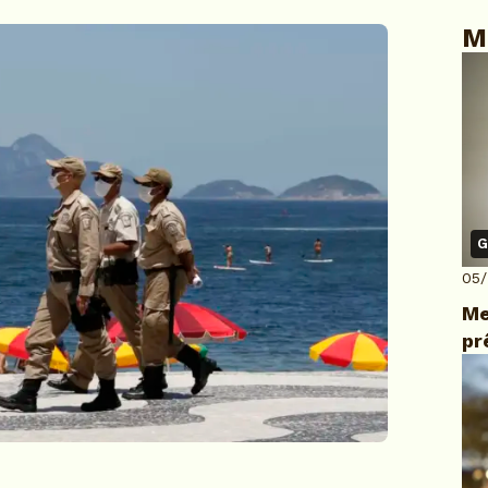
M
G
05
Me
pr