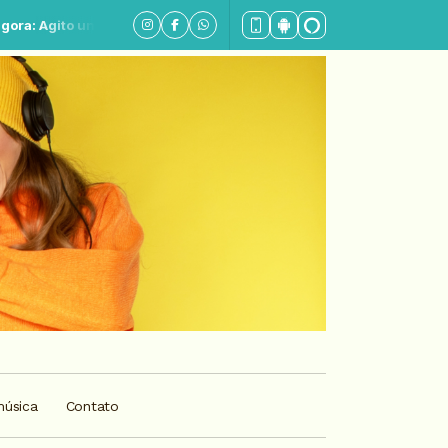
itário - Parte 1
música
Contato