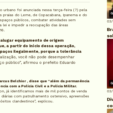
urbano foi anunciada nessa terça-feira (7) pela
G
das praias do Leme, de Copacabana, Ipanema e do
espaços públicos, combater atividades sem
03
a lei e impedir a reocupação das áreas
Br
16.
so
u alugar equipamento de origem
e, a partir do início dessa operação,
aços ilegalmente, porque a tolerância
alização, você não pode desempenhar
 público”, afirmou o prefeito Eduardo
arcus Belchior , disse que “além da permanência
G
cia com a Polícia Civil e a Polícia Militar.
, já identificamos mais de mil pontos de venda
03
s diárias com patrulhamento ostensivo, apreensões
Di
sitos clandestinos”, explicou.
co