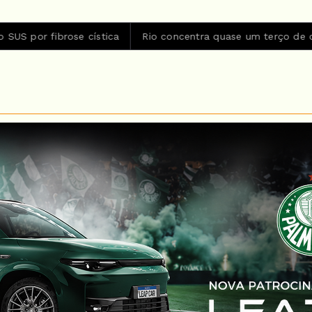
 cística
Rio concentra quase um terço de casos de exercíci