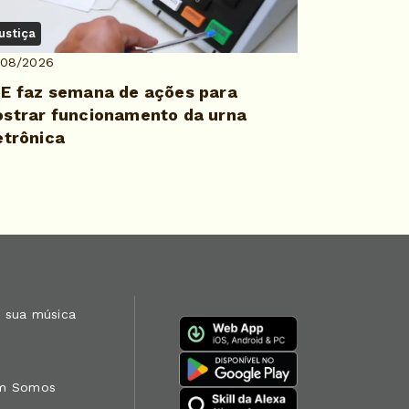
ustiça
/08/2026
E faz semana de ações para
strar funcionamento da urna
etrônica
 sua música
m Somos