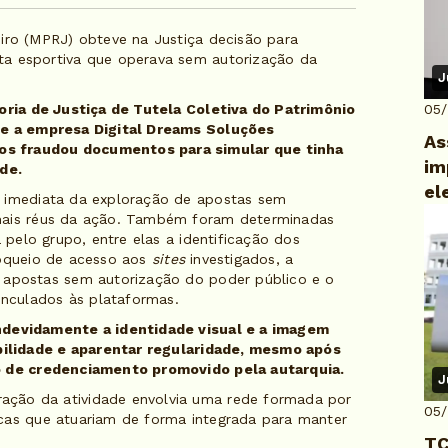
eiro (MPRJ) obteve na Justiça decisão para
ta esportiva que operava sem autorização da
J
.
toria de Justiça de Tutela Coletiva do Patrimônio
05
que a empresa Digital Dreams Soluções
As
os fraudou documentos para simular que tinha
im
ade.
el
o imediata da exploração de apostas sem
emais réus da ação. Também foram determinadas
a pelo grupo, entre elas a identificação dos
loqueio de acesso aos
sites
investigados, a
e apostas sem autorização do poder público e o
nculados às plataformas.
indevidamente a identidade visual e a imagem
dibilidade e aparentar regularidade, mesmo após
so de credenciamento promovido pela autarquia.
J
ação da atividade envolvia uma rede formada por
05
cas que atuariam de forma integrada para manter
TC