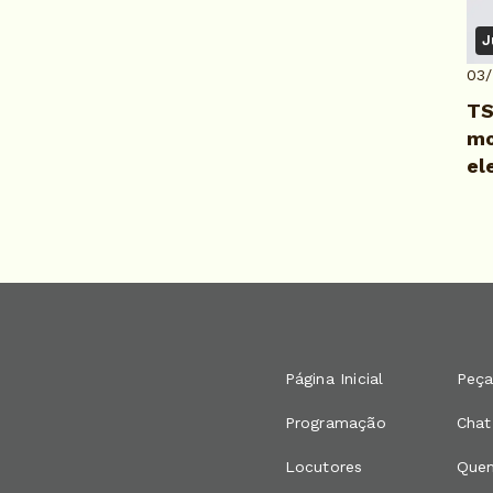
J
03
TS
mo
el
Página Inicial
Peça
Programação
Chat
Locutores
Que