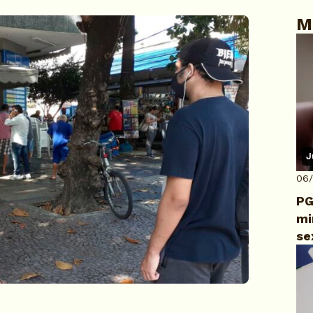
M
J
06
PG
mi
se