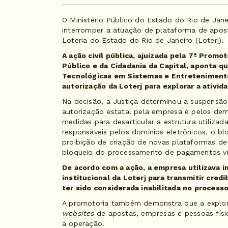
O Ministério Público do Estado do Rio de Jan
interromper a atuação de plataforma de apos
Loteria do Estado do Rio de Janeiro (Loterj)
A ação civil pública, ajuizada pela 7ª Promo
Público e da Cidadania da Capital, aponta 
Tecnológicas em Sistemas e Entreteniment
autorização da Loterj para explorar a ativid
Na decisão, a Justiça determinou a suspensã
autorização estatal pela empresa e pelos d
medidas para desarticular a estrutura utilizad
responsáveis pelos domínios eletrônicos, o b
proibição de criação de novas plataformas d
bloqueio do processamento de pagamentos vi
De acordo com a ação, a empresa utilizava 
institucional da Loterj para transmitir cre
ter sido considerada inabilitada no proces
A promotoria também demonstra que a explor
websites
de apostas, empresas e pessoas físi
a operação.