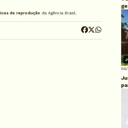
ge
ticas de reprodução
da Agência Brasil.
J
04
Ju
pa