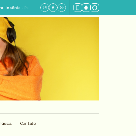
a - Parte 03
música
Contato