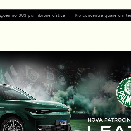
or fibrose cística
Rio concentra quase um terço de casos d