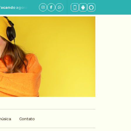
gora: Flashback Top Hits - Parte 3
música
Contato