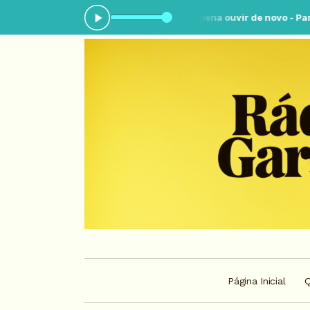
:00 às 02:30 -
Tocando agora: Vale a pena ouvir de novo - Parte 7
Página Inicial