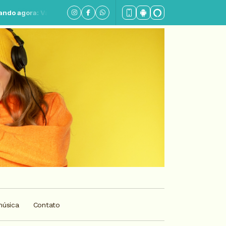
ra: Vale a pena ouvir de novo - Parte 7
música
Contato