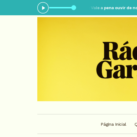
:00 às 02:30 -
Tocando agora: Vale a pena ouvir de novo - Parte 3
Página Inicial