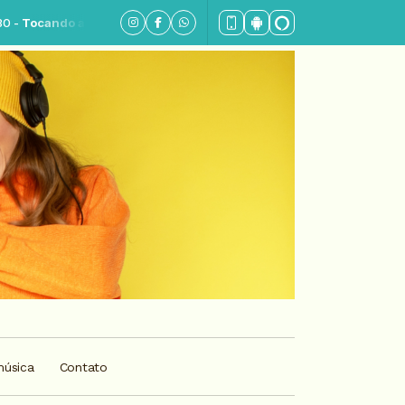
ora: Vale a pena ouvir de novo - Parte 3
música
Contato